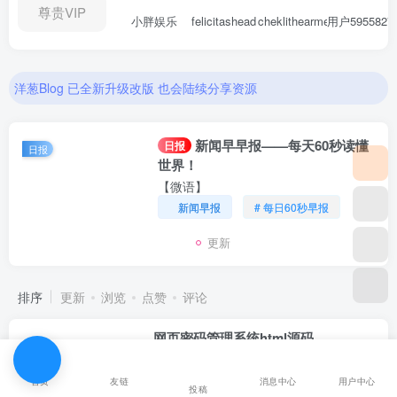
尊贵VIP
小胖娱乐
felicitashead
cheklithearme
用户5955827
洋葱Blog 已全新升级改版 也会陆续分享资源
新闻早早报——每天60秒读懂
日报
日报
世界！
剥不开的栗子🌰
【微语】
新闻早报
# 每日60秒早报
更新
排序
更新
浏览
点赞
评论
网页密码管理系统html源码
免费资源
网站源码
首页
友链
消息中心
用户中心
投稿