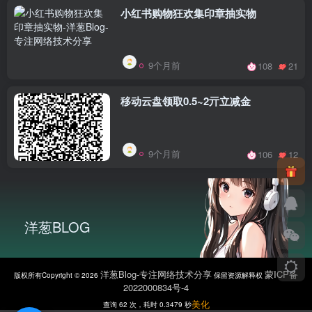
小红书购物狂欢集印章抽实物
9个月前
108
21
移动云盘领取0.5~2亓立减金
9个月前
106
12
洋葱BLOG
洋葱Blog-专注网络技术分享
蒙ICP备
版权所有Copyright © 2026
保留资源解释权
2022000834号-4
美化
查询 62 次，耗时 0.3479 秒