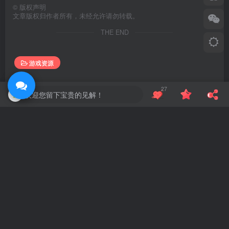
©
版权声明
文章版权归作者所有，未经允许请勿转载。
THE END
游戏资源
喜欢就支持一下吧
27
欢迎您留下宝贵的见解！
点赞
27
分享
收藏
洋葱 Blog
关注
448
3
2
5.4W+
A good idea without action is worth nothing.
如果没有切实执行，再好的点子也是徒劳