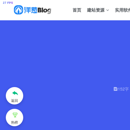
首页
建站资源
实用软
152字
返回
热榜