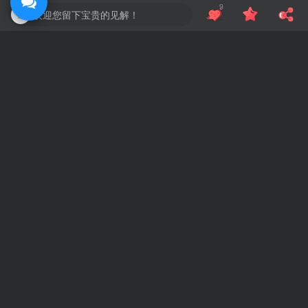
9
欢迎您留下宝贵的见解！
Windows万能遥控器 V0.1
交互式反汇编器 IDA 9.2 汉化
十一月
本站的今时往日
27
吼吼~~~，往年的今天站长不知道跑哪里偷懒去了~~~
评论
抢沙发
请登录后发表评论
登录
注册