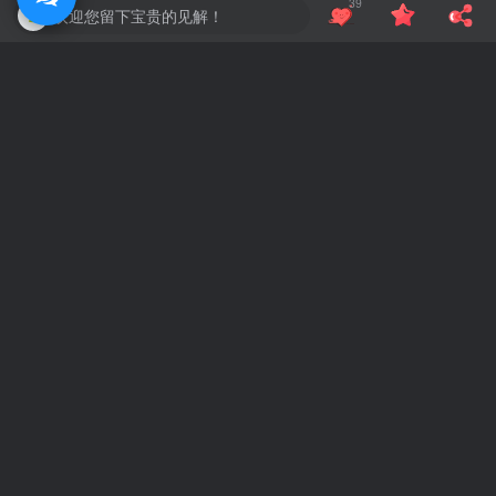
39
欢迎您留下宝贵的见解！
Windows万能遥控器 V0.1
交互式反汇编器 IDA 9.2 汉化
十一月
本站的今时往日
27
吼吼~~~，往年的今天站长不知道跑哪里偷懒去了~~~
评论
抢沙发
请登录后发表评论
登录
注册
社交账号登录