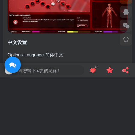
中文设置
Options-Language-简体中文
版本介绍
40
欢迎您留下宝贵的见解！
v1.22.1.5|容量1.27GB|官方简体中文|支持键盘.鼠标.手柄|赠
多项修改器
蛙言网 B66B.CN，转载请注明原文地址：
https://www.blogyc.cn/1590.html
©
版权声明