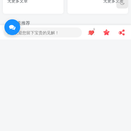
无更多文章
无更多文章
相关推荐
9
欢迎您留下宝贵的见解！
Windows万能遥控器 V0.1
交互式反汇编器 IDA 9.2 汉化
十一月
本站的今时往日
27
吼吼~~~，往年的今天站长不知道跑哪里偷懒去了~~~
评论
抢沙发