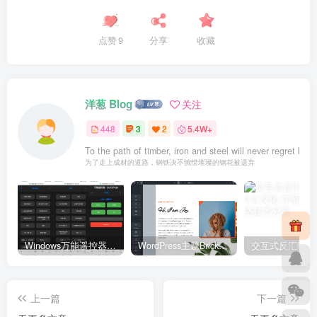
点赞
9
分享
收藏
洋葱 Blog
关注
448
3
2
5.4W+
To the path of timber, iron and steel will never regret br
为了走上成材的道路，钢铁决不惋惜璀璨的钢花被遗弃
Windows万能遥控器 V0.1
WordPress主题Bricks v1.9 破解版
上一篇
下一篇