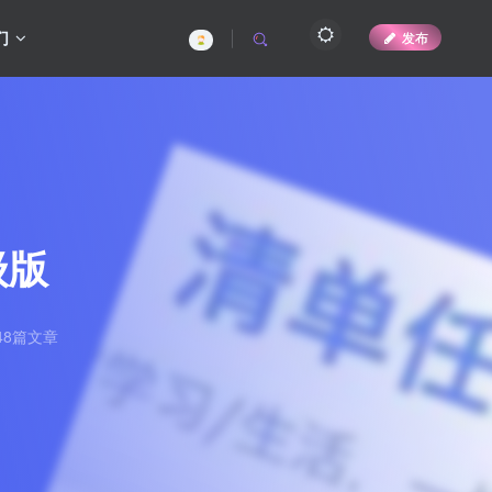
们
发布
级版
48篇文章