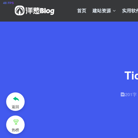
首页
建站资源
实用软
T
201字
返回
热榜