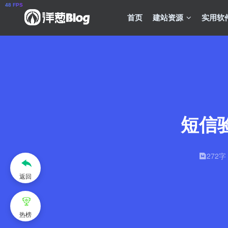
首页
建站资源
实用软
短信验
272字
返回
热榜