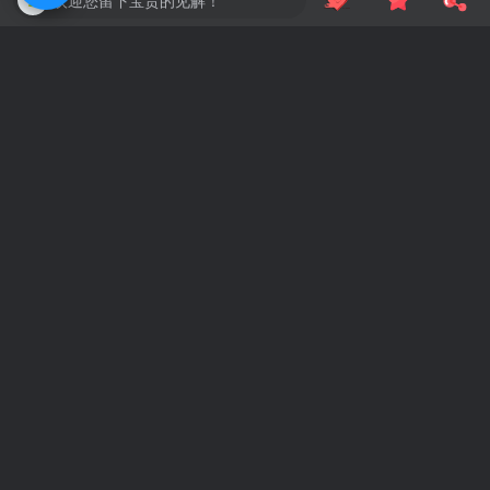
洋葱 Blog
关注
448
3
2
5.4W+
Life is the flower for which love is the honey.
生命如花，爱情是蜜
Windows万能遥控器 V0.1
WordPress主题Bricks v1.9 破解版
上一篇
下一篇
无更多文章
无更多文章