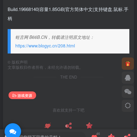
Build.19668140|容量1.85GB|官方简体中文|支持键盘.鼠标.手
柄
蛙言网 B66B.CN，转载请注明原文地址：
https://www.blogyc.cn/208.html
©
版权声明
文章版权归作者所有，未经允许请勿转载。
THE END
游戏资源
喜欢就支持一下吧
46
点赞
46
分享
收藏
欢迎您留下宝贵的见解！