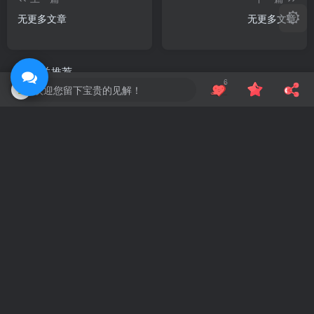
无更多文章
无更多文章
相关推荐
6
欢迎您留下宝贵的见解！
零基础AN沙雕动画制作全流程
Apple-账号-Shadowrocket
十一月
本站的今时往日
30
吼吼~~~，往年的今天站长不知道跑哪里偷懒去了~~~
评论
抢沙发