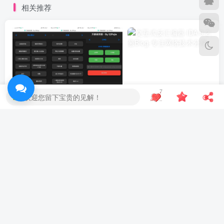
相关推荐
7
欢迎您留下宝贵的见解！
Windows万能遥控器 V0.1
交互式反汇编器 IDA 9.2 汉化
十一月
本站的今时往日
30
吼吼~~~，往年的今天站长不知道跑哪里偷懒去了~~~
评论
抢沙发
请登录后发表评论