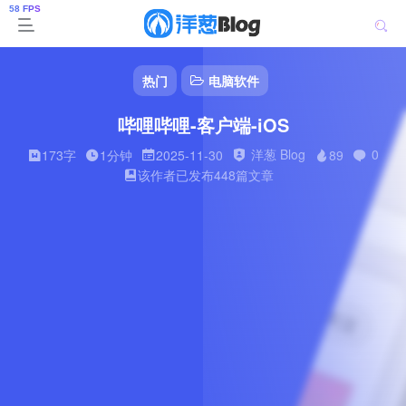
热门
电脑软件
哔哩哔哩-客户端-iOS
洋葱 Blog
0
173字
1分钟
2025-11-30
89
该作者已发布448篇文章