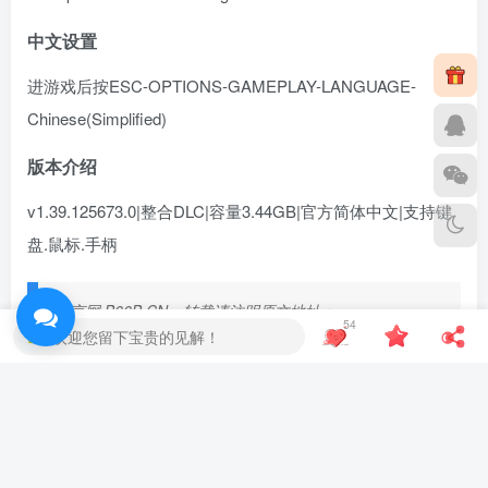
中文设置
进游戏后按ESC-OPTIONS-GAMEPLAY-LANGUAGE-
Chinese(Simplified)
版本介绍
v1.39.125673.0|整合DLC|容量3.44GB|官方简体中文|支持键
盘.鼠标.手柄
蛙言网 B66B.CN，转载请注明原文地址：
54
欢迎您留下宝贵的见解！
https://www.blogyc.cn/590.html
©
版权声明
文章版权归作者所有，未经允许请勿转载。
THE END