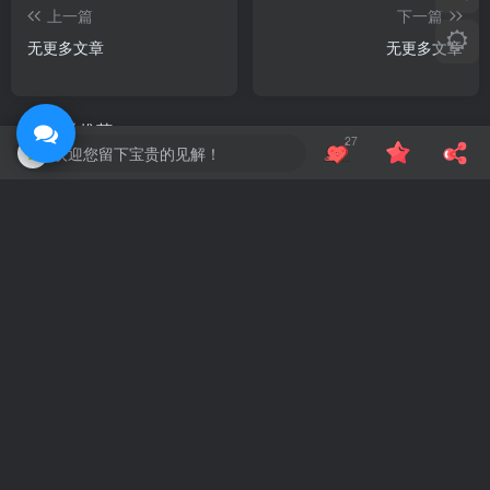
上一篇
下一篇
无更多文章
无更多文章
相关推荐
27
欢迎您留下宝贵的见解！
Windows万能遥控器 V0.1
交互式反汇编器 IDA 9.2 汉化
十一月
本站的今时往日
30
吼吼~~~，往年的今天站长不知道跑哪里偷懒去了~~~
评论
抢沙发