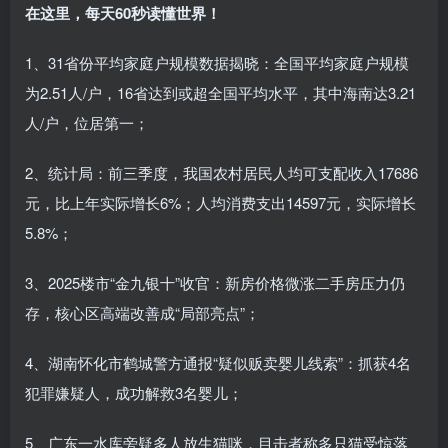
在这里，每天60秒读懂世界！
1、31省份平均家庭户规模数据揭晓：全国平均家庭户规模
为2.51人/户，16省达到或超全国平均水平，其中海南达3.21
人/户，位居第一；
2、统计局：前三季度，我国农村居民人均可支配收入17686
元，比上年实际增长6%；人均消费支出14597元，实际增长
5.8%；
3、2025楼市“金九银十”收官：新房价格微涨二手房压力仍
存，核心区高端改善成“局部亮点”；
4、湖南怀化市鹤城警方通报“疑似贩卖婴儿线索”：抓获4名
犯罪嫌疑人，成功解救3名婴儿；
5、广东一水库旁疑多人放生猫咪，目击者称多只猫受惊落