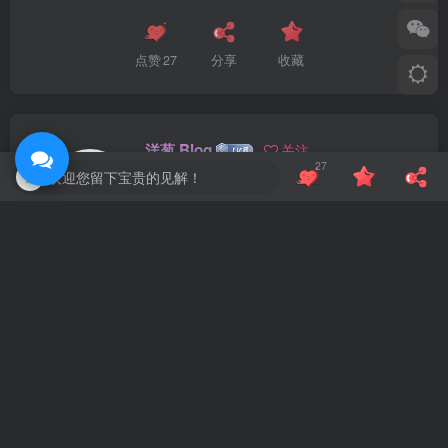
点赞
27
分享
收藏
洋葱 Blog
关注
27
欢迎您留下宝贵的见解！
448
3
2
5.4W+
Only his strong enough, will not be trampled.
只有自己足够强大，才不会被别人践踏
Windows万能遥控器 V0.1
WordPress主题Bricks v1.9 破解版
上一篇
下一篇