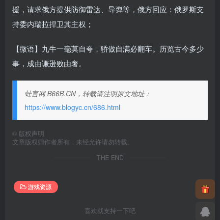
援，请求俄方提供防御雷达、导弹等，俄方回应：俄罗斯支
持委内瑞拉捍卫其主权；
【微语】九牛一毫莫自夸，骄傲自满必翻车。历览古今多少
事，成由谦逊败由奢。
蛙言网 B66B.CN，转载请注明原文地址：
https://www.blogyc.cn/686.html
©
版权声明
文章版权归作者所有，未经允许请勿转载。
THE END
游戏资源
喜欢就支持一下吧