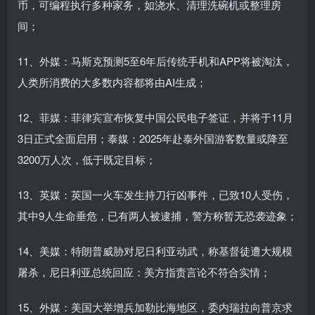
币，可编程执行多种家务，如浇水、清理洗碗机或整理房
间；
11、外媒：马斯克预测5至6年后传统手机和APP将被淘汰，
人类所消费的大多数内容都将由AI生成；
12、菲媒：菲律宾宣布恢复中国公民电子签证，并将于11月
3日正式全面启用；泰媒：2025年赴泰外国游客数量或降至
3200万人次，低于既定目标；
13、英媒：英国一火车发生持刀行凶事件，已致10人受伤，
其中9人生命垂危，已有两人被逮捕，警方称暂无恐袭迹象；
14、美媒：特朗普威胁对尼日利亚动武，称基督徒遭大规模
屠杀，尼日利亚总统回应：美方指责言论不符合实情；
15、外媒：美国大举增兵加勒比海地区，委内瑞拉向普京求