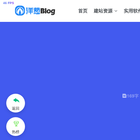
首页
建站资源
实用软
169字
返回
热榜